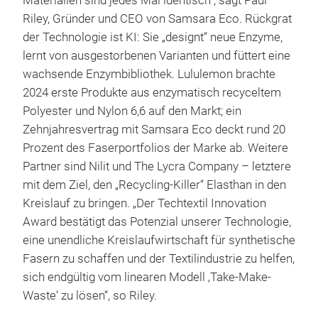
Materialien sind jedes Mal identisch“, sagt Paul
Riley, Gründer und CEO von Samsara Eco. Rückgrat
der Technologie ist KI: Sie „designt“ neue Enzyme,
lernt von ausgestorbenen Varianten und füttert eine
wachsende Enzymbibliothek. Lululemon brachte
2024 erste Produkte aus enzymatisch recyceltem
Polyester und Nylon 6,6 auf den Markt; ein
Zehnjahresvertrag mit Samsara Eco deckt rund 20
Prozent des Faserportfolios der Marke ab. Weitere
Partner sind Nilit und The Lycra Company – letztere
mit dem Ziel, den „Recycling-Killer“ Elasthan in den
Kreislauf zu bringen. „Der Techtextil Innovation
Award bestätigt das Potenzial unserer Technologie,
eine unendliche Kreislaufwirtschaft für synthetische
Fasern zu schaffen und der Textilindustrie zu helfen,
sich endgültig vom linearen Modell ‚Take-Make-
Waste‘ zu lösen“, so Riley.