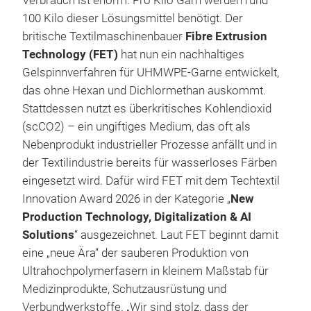
Verbrauch ist enorm: Pro Kilo Garn werden rund
100 Kilo dieser Lösungsmittel benötigt. Der
britische Textilmaschinenbauer
Fibre Extrusion
Technology (FET)
hat nun ein nachhaltiges
Gelspinnverfahren für UHMWPE-Garne entwickelt,
das ohne Hexan und Dichlormethan auskommt.
Stattdessen nutzt es überkritisches Kohlendioxid
(scCO2) – ein ungiftiges Medium, das oft als
Nebenprodukt industrieller Prozesse anfällt und in
der Textilindustrie bereits für wasserloses Färben
eingesetzt wird. Dafür wird FET mit dem Techtextil
Innovation Award 2026 in der Kategorie „
New
Production Technology, Digitalization & AI
Solutions
“ ausgezeichnet. Laut FET beginnt damit
eine „neue Ära“ der sauberen Produktion von
Ultrahochpolymerfasern in kleinem Maßstab für
Medizinprodukte, Schutzausrüstung und
Verbundwerkstoffe. „Wir sind stolz, dass der