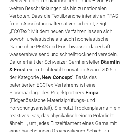
weltweit unter regulatorischem Druck – von EU-
weiten Beschränkungen bis hin zu nationalen
Verboten. Dass die Textilbranche intensiv an PFAS-
freien Ausrüstungsalternativen arbeitet, zeigt
„EC0Tex“: Mit dem neuen Verfahren lassen sich
sowohl unelastische als auch hochelastische
Garne ohne PFAS und Frischwasser dauerhaft
wasserabweisend und schnelltrocknend veredeln.
Dafür erhält der Schweizer Garnhersteller
Bäumlin
& Ernst
einen Techtextil Innovation Award 2026 in
der Kategorie „
New Concept
“. Basis des
patentierten EC0Tex-Verfahrens ist eine
Plasmaanlage des Projektpartners
Empa
(Eidgenössische Materialprüfungs- und
Forschungsanstalt): Sie nutzt Trockenplasma – ein
reaktives Gas, das physikalisch einem Polarlicht
ähnelt –, um jedes Einzelfilament eines Garns mit
einer hauchdünnen Organosilicium-Schicht zu