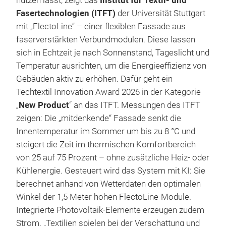
nutzen lässt, zeigt das
Institut für Textil- und
Fasertechnologien (ITFT)
der Universität Stuttgart
mit „FlectoLine“ – einer flexiblen Fassade aus
faserverstärkten Verbundmodulen. Diese lassen
sich in Echtzeit je nach Sonnenstand, Tageslicht und
Temperatur ausrichten, um die Energieeffizienz von
Gebäuden aktiv zu erhöhen. Dafür geht ein
Techtextil Innovation Award 2026 in der Kategorie
„
New Product
“ an das ITFT. Messungen des ITFT
zeigen: Die „mitdenkende“ Fassade senkt die
Innentemperatur im Sommer um bis zu 8 °C und
steigert die Zeit im thermischen Komfortbereich
von 25 auf 75 Prozent – ohne zusätzliche Heiz- oder
Kühlenergie. Gesteuert wird das System mit KI: Sie
berechnet anhand von Wetterdaten den optimalen
Winkel der 1,5 Meter hohen FlectoLine-Module.
Integrierte Photovoltaik-Elemente erzeugen zudem
Strom. „Textilien spielen bei der Verschattung und