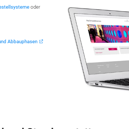
estellsysteme
oder
 und Abbauphasen