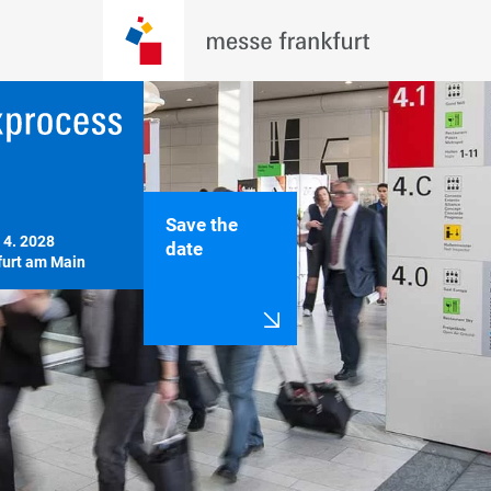
Save the
 4. 2028

date
furt am Main